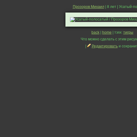
Прозоров Михаил
| 8 лет | Усатый-
back
|
home
| тэги:
тигры
Что можно сделать с этим рисун
|
Редактировать
и сохрани