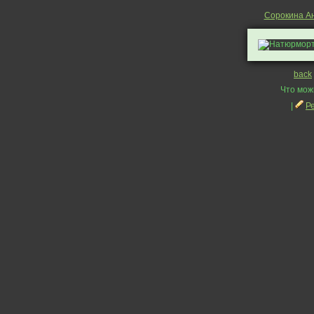
Сорокина А
back
Что мож
|
Р