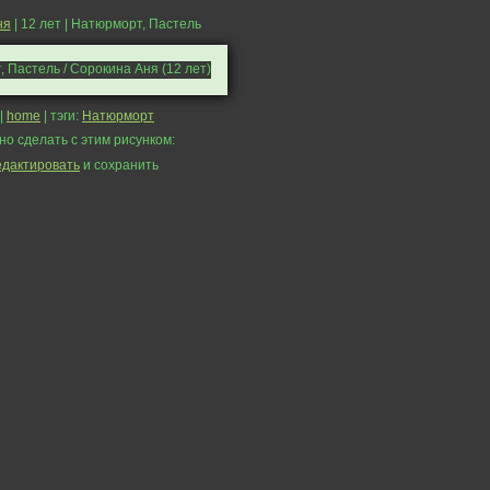
ня
| 12 лет | Натюрморт, Пастель
|
home
| тэги:
Натюрморт
но сделать с этим рисунком:
едактировать
и сохранить