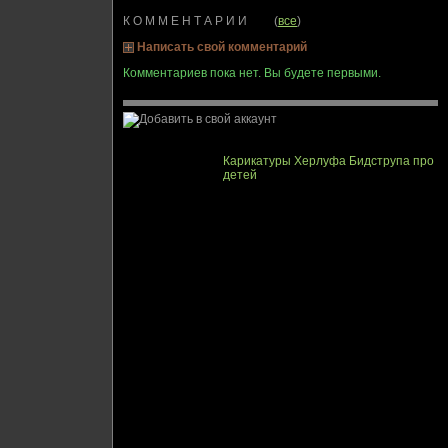
К О М М Е Н Т А Р И И (
все
)
Написать свой комментарий
Комментариев пока нет. Вы будете первыми.
Карикатуры Херлуфа Бидструпа про
детей