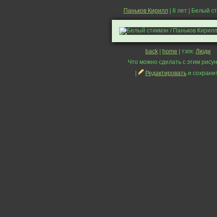
Паньков Кирилл
| 8 лет | Белый с
back
|
home
| тэги:
Люди
Что можно сделать с этим рисун
|
Редактировать
и сохрани