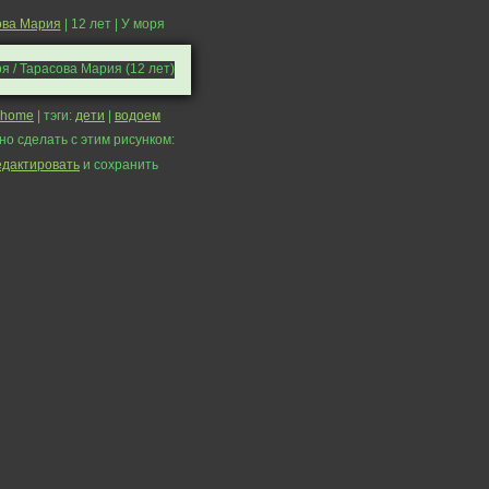
ова Мария
| 12 лет | У моря
home
| тэги:
дети
|
водоем
но сделать с этим рисунком:
едактировать
и сохранить