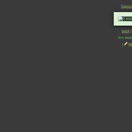
Тарас
back
|
Что мож
|
Р