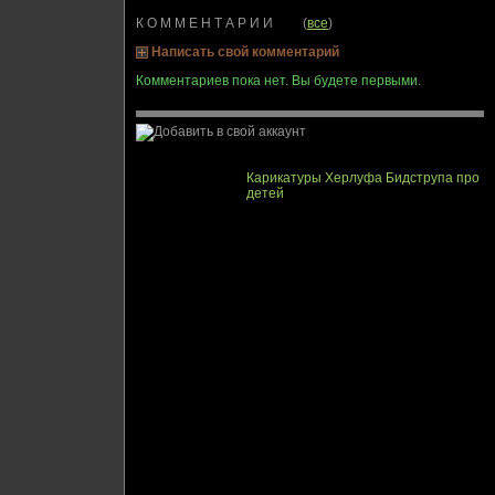
К О М М Е Н Т А Р И И (
все
)
Написать свой комментарий
Комментариев пока нет. Вы будете первыми.
Карикатуры Херлуфа Бидструпа про
детей