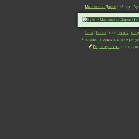
Малышева Дарья
| 13 лет | Бу
back
|
home
| тэги:
цветы
|
пло
Что можно сделать с этим рисун
|
Редактировать
и сохрани