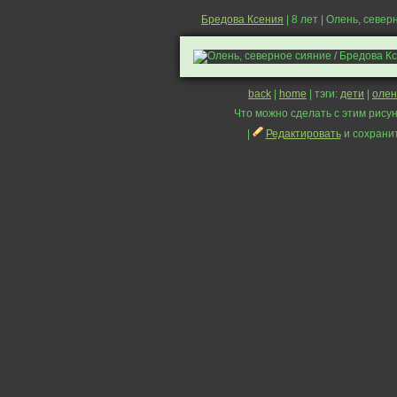
Бредова Ксения
| 8 лет | Олень, севе
back
|
home
| тэги:
дети
|
олен
Что можно сделать с этим рисун
|
Редактировать
и сохрани