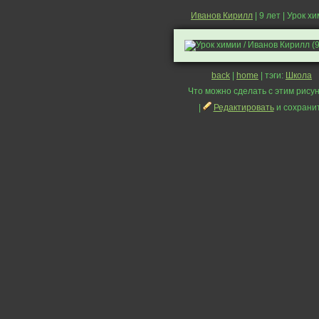
Иванов Кирилл
| 9 лет | Урок х
back
|
home
| тэги:
Школа
Что можно сделать с этим рисун
|
Редактировать
и сохрани