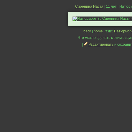
Сиренина Настя
| 11 лет | Натюр
back
|
home
| тэги:
Натюрмор
Что можно сделать с этим рисун
|
Редактировать
и сохрани