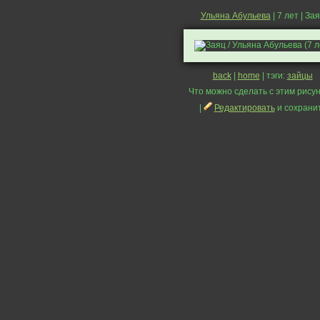
Ульяна Абульева
| 7 лет | За
back
|
home
| тэги:
зайцы
Что можно сделать с этим рисун
|
Редактировать
и сохрани