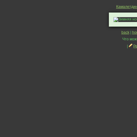
Камалетдин
back
|
ho
Что мож
|
Р