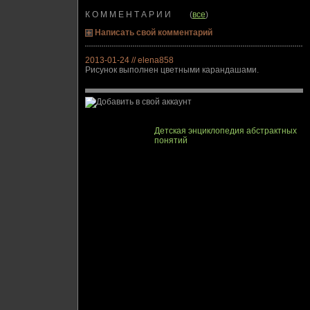
К О М М Е Н Т А Р И И (
все
)
Написать свой комментарий
2013-01-24 // elena858
Рисунок выполнен цветными карандашами.
Детская энциклопедия абстрактных
понятий