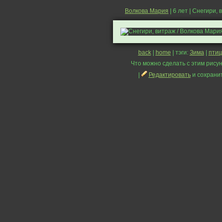
Волкова Мария
| 6 лет | Снегири,
back
|
home
| тэги:
Зима
|
пти
Что можно сделать с этим рисун
|
Редактировать
и сохрани