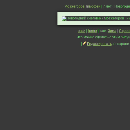
Мозжегоров Тимофей
| 7 лет | Новогод
back
|
home
| тэги:
Зима
|
Строе
Что можно сделать с этим рисун
|
Редактировать
и сохрани