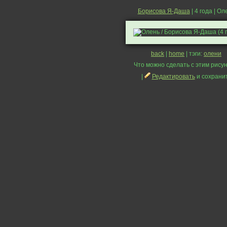
Борисова Я-Даша
| 4 года | Ол
back
|
home
| тэги:
олени
Что можно сделать с этим рисун
|
Редактировать
и сохрани