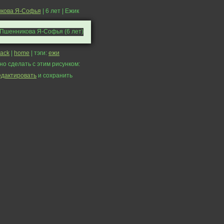
кова Я-Софья
| 6 лет | Ежик
ack
|
home
| тэги:
ежи
но сделать с этим рисунком:
едактировать
и сохранить