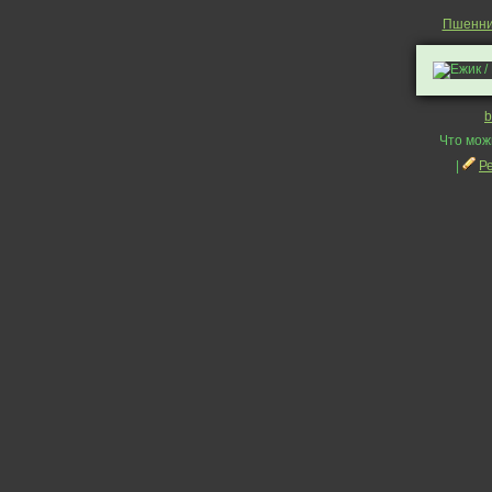
Пшенни
b
Что мож
|
Р