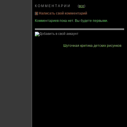
К О М М Е Н Т А Р И И (
все
)
Написать свой комментарий
Комментариев пока нет. Вы будете первыми.
Шуточная критика детских рисунков