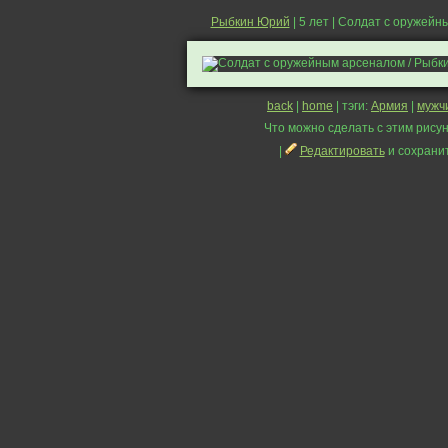
Рыбкин Юрий
| 5 лет | Солдат с оружей
back
|
home
| тэги:
Армия
|
мужч
Что можно сделать с этим рисун
|
Редактировать
и сохрани