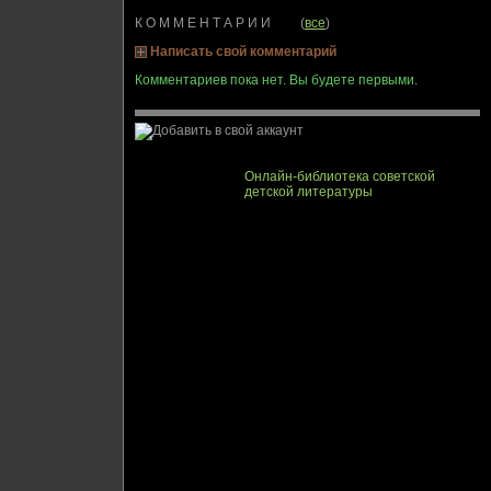
К О М М Е Н Т А Р И И (
все
)
Написать свой комментарий
Комментариев пока нет. Вы будете первыми.
Онлайн-библиотека советской
детской литературы