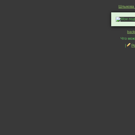
Шлыкова
back
Что мож
|
Р