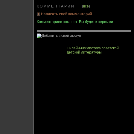
К О М М Е Н Т А Р И И (
все
)
Написать свой комментарий
Комментариев пока нет. Вы будете первыми.
Онлайн-библиотека советской
детской литературы