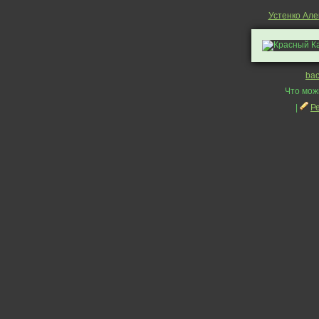
Устенко Але
ba
Что мож
|
Р