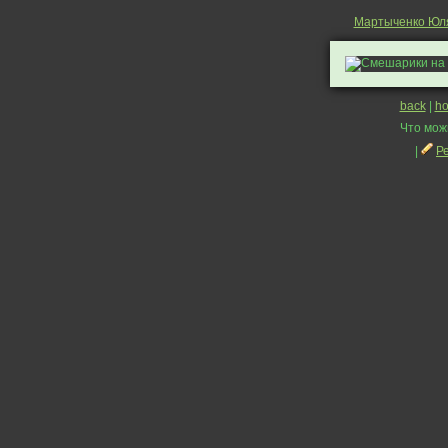
Мартыченко Юл
back
|
h
Что мож
|
Р