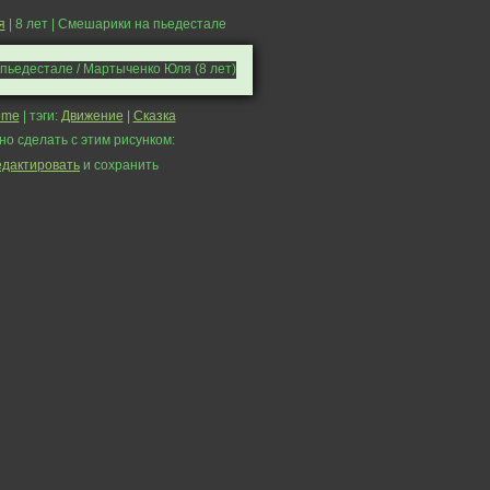
я
| 8 лет | Смешарики на пьедестале
ome
| тэги:
Движение
|
Сказка
но сделать с этим рисунком:
едактировать
и сохранить