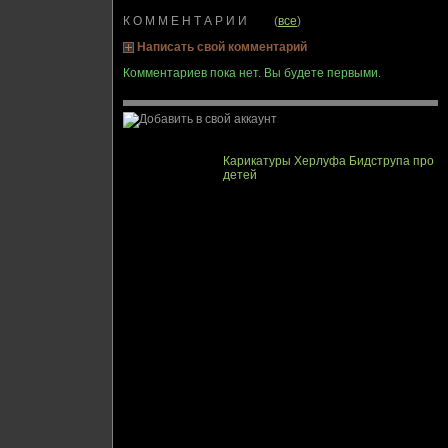
К О М М Е Н Т А Р И И (
все
)
Написать свой комментарий
Комментариев пока нет. Вы будете первыми.
Карикатуры Херлуфа Бидструпа про
детей