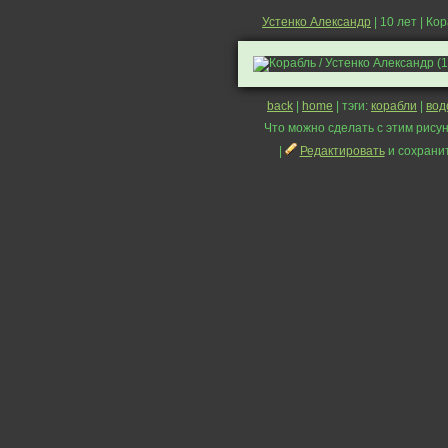
Устенко Александр
| 10 лет | Ко
back
|
home
| тэги:
корабли
|
вод
Что можно сделать с этим рисун
|
Редактировать
и сохрани