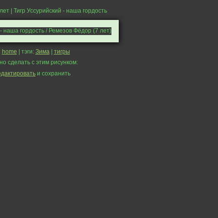
 лет | Тигр Уссурийский - наша гордость
|
home
| тэги:
Зима
|
тигры
но сделать с этим рисунком:
едактировать
и сохранить