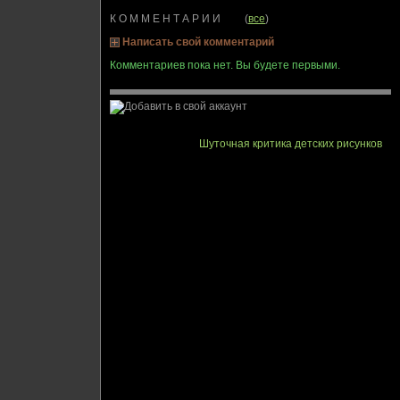
К О М М Е Н Т А Р И И (
все
)
Написать свой комментарий
Комментариев пока нет. Вы будете первыми.
Шуточная критика детских рисунков