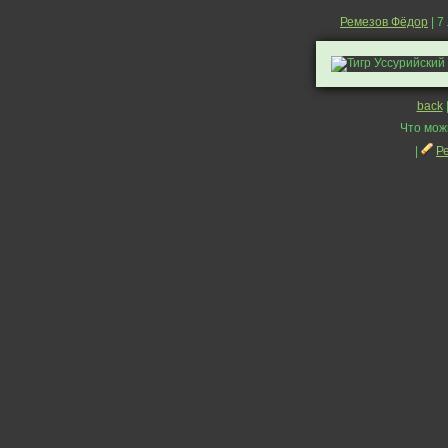
Ремезов Фёдор
| 7
back
Что мож
|
Р