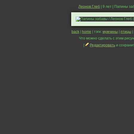
Леонов Глеб
| 9 лет | Папины з
back
|
home
| тэги:
мужчины
|
птицы
|
Что можно сделать с этим рисун
|
Редактировать
и сохрани