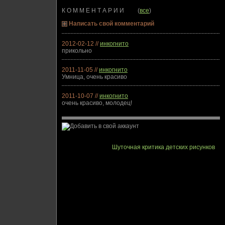
К О М М Е Н Т А Р И И (
все
)
Написать свой комментарий
2012-02-12 //
инкогнито
прикольно
2011-11-05 //
инкогнито
Умница, очень красиво
2011-10-07 //
инкогнито
очень красиво, молодец!
Шуточная критика детских рисунков