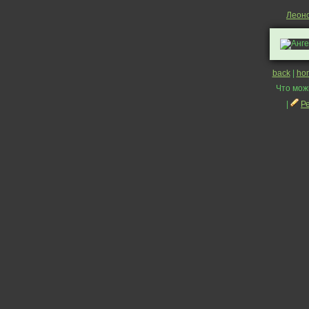
Леоно
back
|
ho
Что мож
|
Р