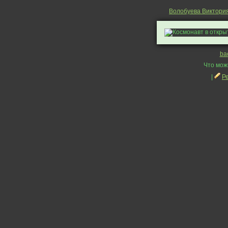
Волобуева Виктори
ba
Что мож
|
Р