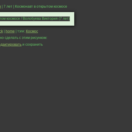
я
| 7 лет | Космонавт в открытом космосе
ck
|
home
| тэги:
Космос
но сделать с этим рисунком:
едактировать
и сохранить