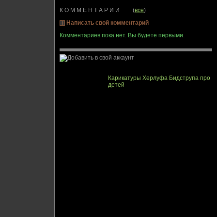
К О М М Е Н Т А Р И И (
все
)
Написать свой комментарий
Комментариев пока нет. Вы будете первыми.
Карикатуры Херлуфа Бидструпа про
детей