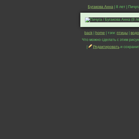
Бугакова Анна
| 8 лет | Пичуг
back
|
home
| тэги:
птицы
|
вод
Что можно сделать с этим рисун
|
Редактировать
и сохрани