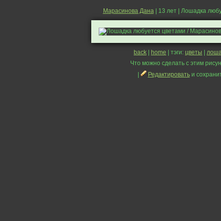
Марасинова Дана
| 13 лет | Лошадка люб
back
|
home
| тэги:
цветы
|
лош
Что можно сделать с этим рисун
|
Редактировать
и сохрани