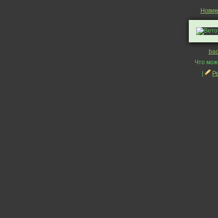
Новик
bac
Что мож
|
Р