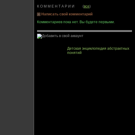
К О М М Е Н Т А Р И И (
все
)
Написать свой комментарий
Комментариев пока нет. Вы будете первыми.
Детская энциклопедия абстрактных
понятий