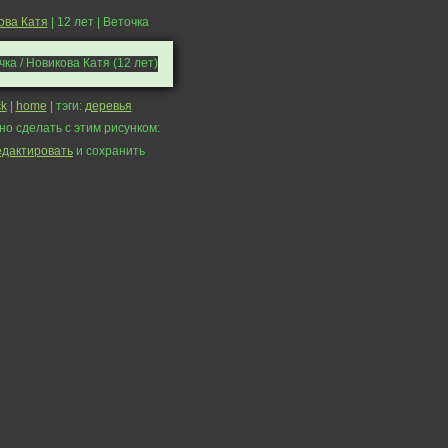
ова Катя
| 12 лет | Веточка
k
|
home
| тэги:
деревья
но сделать с этим рисунком:
едактировать
и сохранить