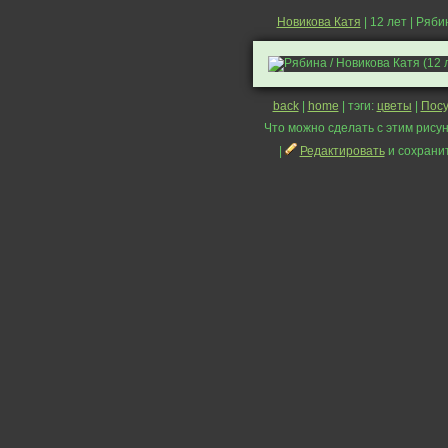
Новикова Катя
| 12 лет | Ряби
back
|
home
| тэги:
цветы
|
Пос
Что можно сделать с этим рисун
|
Редактировать
и сохрани