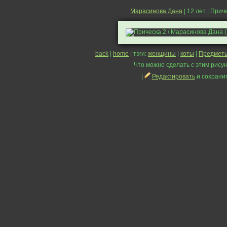
Марасинова Дана
| 12 лет | Прич
back
|
home
| тэги:
женщины
|
коты
|
Предмет
Что можно сделать с этим рисун
|
Редактировать
и сохрани