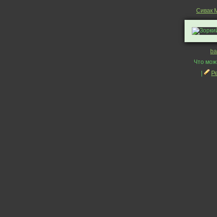
Сивак 
ba
Что мож
|
Р