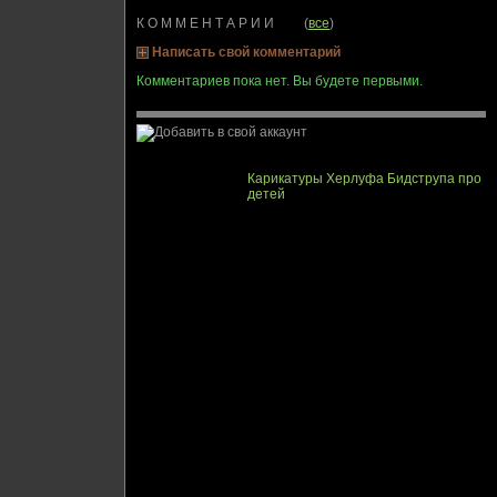
К О М М Е Н Т А Р И И (
все
)
Написать свой комментарий
Комментариев пока нет. Вы будете первыми.
Карикатуры Херлуфа Бидструпа про
детей