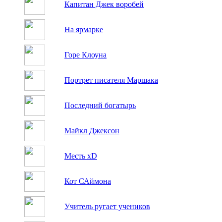
Капитан Джек воробей
На ярмарке
Горе Клоуна
Портрет писателя Маршака
Последний богатырь
Майкл Джексон
Месть хD
Кот САймона
Учитель ругает учеников