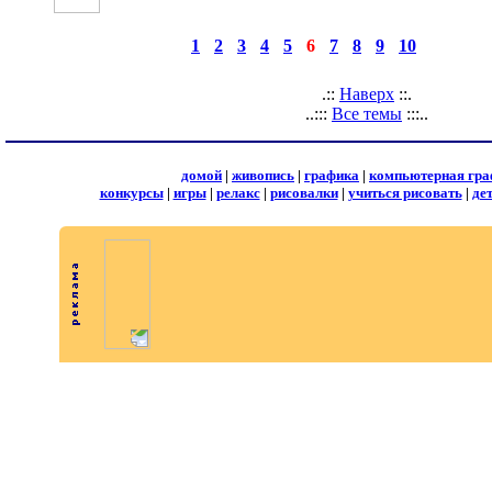
◄
·
1
·
2
·
3
·
4
·
5
·
6
·
7
·
8
·
9
·
10
►
страницы:
запи
.::
Наверх
::.
..:::
Все темы
:::..
домой
|
живопись
|
графика
|
компьютерная гра
конкурсы
|
игры
|
релакс
|
рисовалки
|
учиться рисовать
|
де