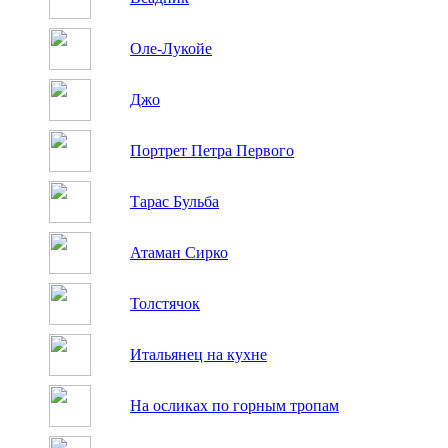
Оле-Лукойе
Джо
Портрет Петра Первого
Тарас Бульба
Атаман Сирко
Толстячок
Итальянец на кухне
На осликах по горным тропам