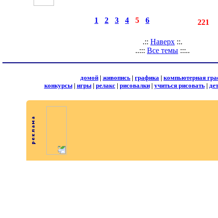
◄
·
1
·
2
·
3
·
4
·
5
·
6
►
страницы:
записей:
221
.::
Наверх
::.
..:::
Все темы
:::..
домой
|
живопись
|
графика
|
компьютерная гра
конкурсы
|
игры
|
релакс
|
рисовалки
|
учиться рисовать
|
де