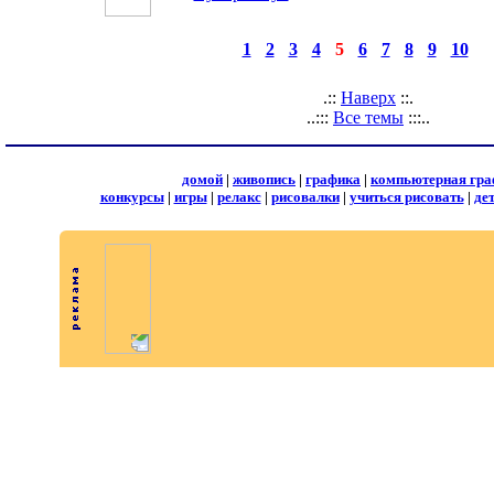
◄
·
1
·
2
·
3
·
4
·
5
·
6
·
7
·
8
·
9
·
10
страницы:
.::
Наверх
::.
..:::
Все темы
:::..
домой
|
живопись
|
графика
|
компьютерная гра
конкурсы
|
игры
|
релакс
|
рисовалки
|
учиться рисовать
|
де