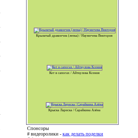
3
3
Крылатый дракончик (лепка) / Наумичева Виктория
4
5
4
Кот в сапогах / Айткулова Ксения
2
Крыска Лариска / Сарайкина Алёна
4
2
Спонсоры
# видеоролики -
как делать поделки