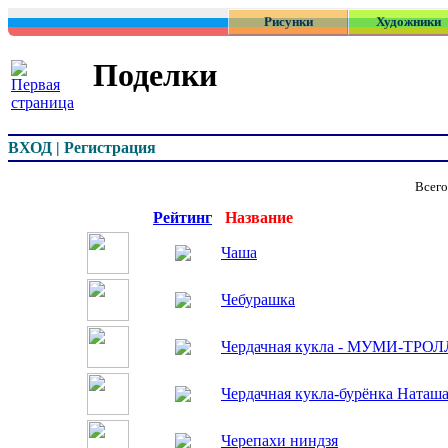
Рисунки
Художники
Поделки
ВХОД | Регистрация
Всего
Превью
Рейтинг
Название
Чаша
Чебурашка
Чердачная кукла - МУМИ-ТРОЛ
Чердачная кукла-бурёнка Наташ
Черепахи ниндзя