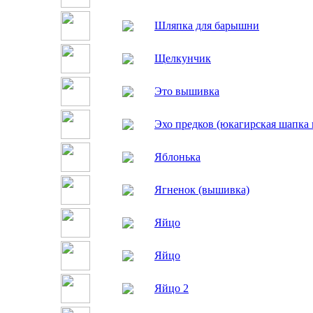
Шляпка для барышни
Щелкунчик
Это вышивка
Эхо предков (юкагирская шапка 
Яблонька
Ягненок (вышивка)
Яйцо
Яйцо
Яйцо 2