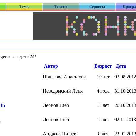
Темы
Тексты
Сервисы
Прогр
 детских поделок
599
Автор
Возраст
Дата
Шлыкова Анастасия
10 лет
03.08.201
Неведомский Лёня
4 года
31.10.201
ЛЬ
Леонов Глеб
11 лет
26.10.201
а
Леонов Глеб
11 лет
02.11.2013
Андреев Никита
8 лет
23.01.201