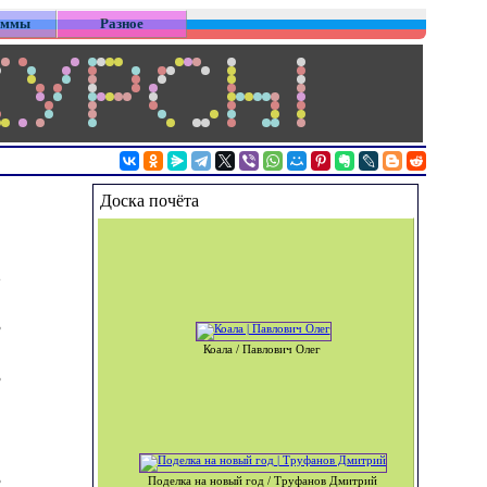
аммы
Разное
Доска почёта
2
3
Коала / Павлович Олег
3
3
Поделка на новый год / Труфанов Дмитрий