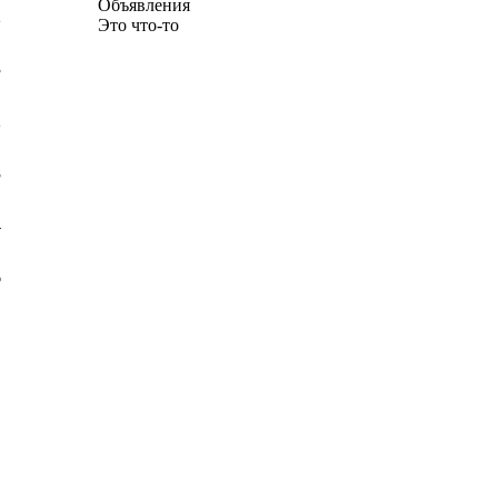
Объявления
2
Это что-то
3
2
8
4
6