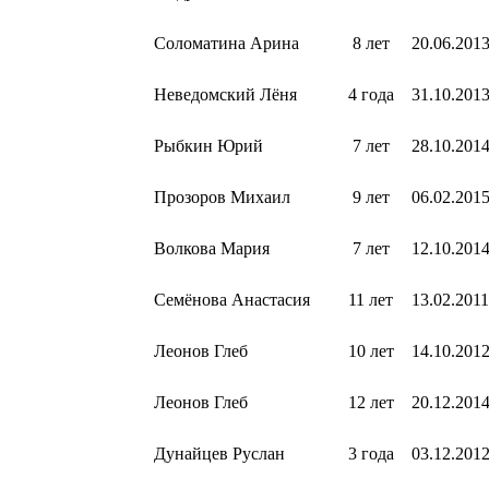
Соломатина Арина
8 лет
20.06.201
Неведомский Лёня
4 года
31.10.201
Рыбкин Юрий
7 лет
28.10.201
Прозоров Михаил
9 лет
06.02.201
Волкова Мария
7 лет
12.10.201
Семёнова Анастасия
11 лет
13.02.2011
Леонов Глеб
10 лет
14.10.201
Леонов Глеб
12 лет
20.12.201
Дунайцев Руслан
3 года
03.12.201