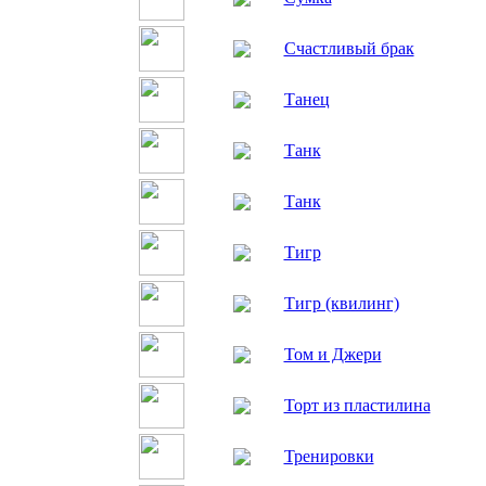
Счастливый брак
Танец
Танк
Танк
Тигр
Тигр (квилинг)
Том и Джери
Торт из пластилина
Тренировки