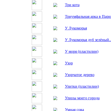
Три кота
Триумфальная арка в Пари
У Лукоморья
У Лукоморья дуб зелёный..
У моря (пластилин)
Узор
Узорчатое дерево
Улитки (пластилин)
Улицы моего города
Умная сова