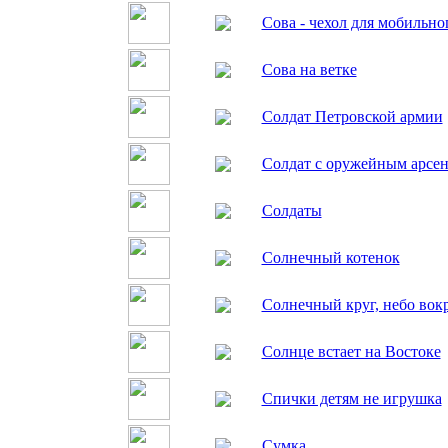
Сова - чехол для мобильно
Сова на ветке
Солдат Петровской армии
Солдат с оружейным арсе
Солдаты
Солнечный котенок
Солнечный круг, небо вок
Солнце встает на Востоке
Спички детям не игрушка
Сумка