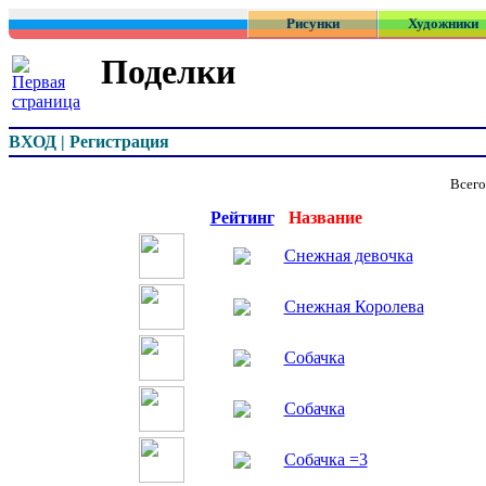
Рисунки
Художники
Поделки
ВХОД | Регистрация
Всего
Превью
Рейтинг
Название
Снежная девочка
Снежная Королева
Собачка
Собачка
Собачка =3