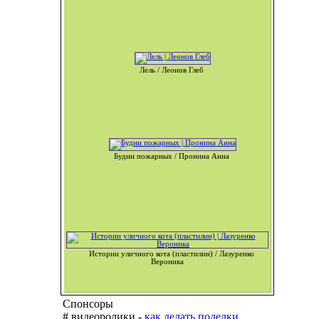
Лель / Леонов Глеб
Будни пожарных / Пронина Анна
Истории уличного кота (пластилин) / Лазуренко
Вероника
Спонсоры
# видеоролики -
как делать поделки