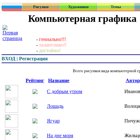
Рисунки
Художники
Темы
Компьютерная графика
-
гениально!!!
-
талантливо!!
-
достойно!
ВХОД | Регистрация
Всего рисунков вида компьютерной 
Превью
Рейтинг
Название
Автор
С добрым утром
Иванов
Лошадь
Волоцк
Ягуар
Пичуж
На дне моря
Жильц