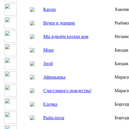
Капли
Хакимо
Вечер в деревне
Рыбако
Мы вдвоём катали ком
Низамо
Море
Бандак
Зной
Бандак
Африканка
Мараси
Счастливого рождества!
Мараси
Елочка
Борозд
Рыба-пила
Борозд