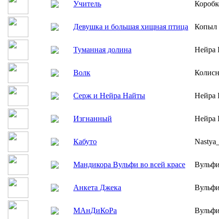
Учитель
Коробк
Девушка и большая хищная птица
Копыл
Туманная долина
Нейра 
Волк
Колисн
Серж и Нейра Найты
Нейра 
Изгнанный
Нейра 
Кабуто
Nastya
Мандикора Вульфи во всей красе
Вульфи
Анкета Джека
Вульфи
МАнДиКоРа
Вульфи