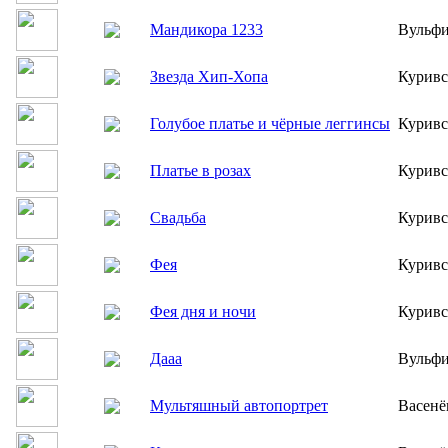
Мандикора 1233
Вульфи
Звезда Хип-Хопа
Куривс
Голубое платье и чёрные леггинсы
Куривс
Платье в розах
Куривс
Свадьба
Куривс
Фея
Куривс
Фея дня и ночи
Куривс
Дааа
Вульфи
Мультяшный автопортрет
Васенё