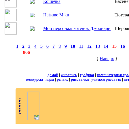
Кошечка
Васенё
Hatsune Miku
Тютева
Мой персонаж котенок Джоонари
Щербя
страницы:
◄
·
1
·
2
·
3
·
4
·
5
·
6
·
7
·
8
·
9
·
10
·
11
·
12
·
13
·
14
·
15
·
16
·
записей:
866
{
Наверх
}
домой
|
живопись
|
графика
|
компьютерная гра
конкурсы
|
игры
|
релакс
|
рисовалки
|
учиться рисовать
|
де