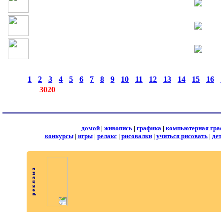
страницы:
◄
·
1
·
2
·
3
·
4
·
5
·
6
·
7
·
8
·
9
·
10
·
11
·
12
·
13
·
14
·
15
·
16
·
записей:
3020
домой
|
живопись
|
графика
|
компьютерная гра
конкурсы
|
игры
|
релакс
|
рисовалки
|
учиться рисовать
|
де