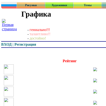
Рисунки
Художники
Темы
Графика
-
гениально!!!
-
талантливо!!
-
достойно!
ВХОД | Регистрация
Превью
Рейтинг