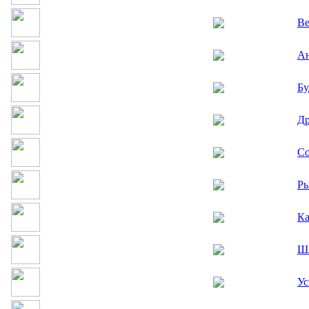
Ве
Ан
Бу
Др
С
Р
Ка
Шл
У