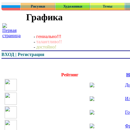
Рисунки
Художники
Темы
Графика
-
гениально!!!
-
талантливо!!
-
достойно!
ВХОД | Регистрация
Превью
Рейтинг
Н
Ди
Ил
Го
Фр