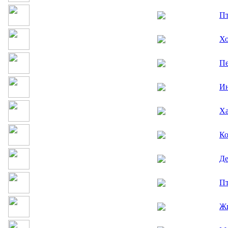
Пт
Хо
Пе
Ин
Ха
Ко
Де
Пт
Жи