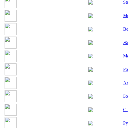
St
М
Ве
Жи
Ма
Ро
Ам
Бо
С 
Ру