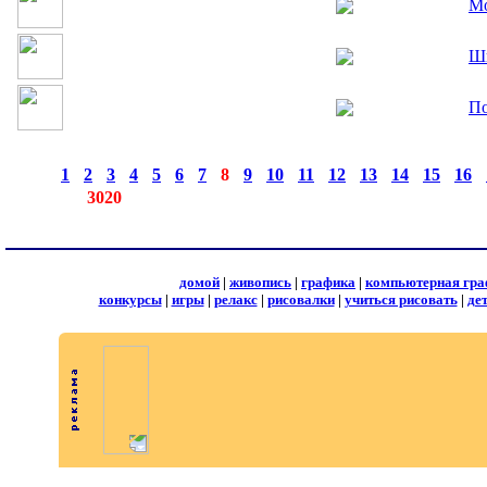
М
Шв
По
страницы:
◄
·
1
·
2
·
3
·
4
·
5
·
6
·
7
·
8
·
9
·
10
·
11
·
12
·
13
·
14
·
15
·
16
·
записей:
3020
домой
|
живопись
|
графика
|
компьютерная гра
конкурсы
|
игры
|
релакс
|
рисовалки
|
учиться рисовать
|
де