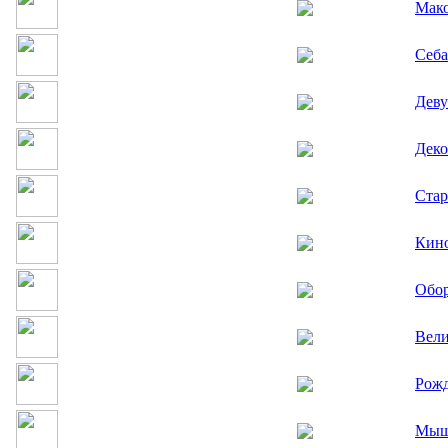
Мак
Себа
Деву
Деко
Стар
Кин
Обор
Вели
Рожд
Мыш