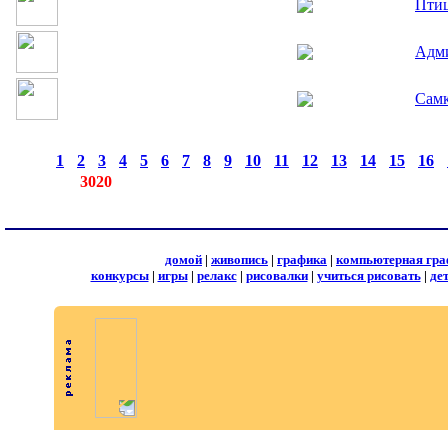
Птиц
Адм
Самк
страницы:
◄
·
1
·
2
·
3
·
4
·
5
·
6
·
7
·
8
·
9
·
10
·
11
·
12
·
13
·
14
·
15
·
16
·
записей:
3020
домой
|
живопись
|
графика
|
компьютерная гра
конкурсы
|
игры
|
релакс
|
рисовалки
|
учиться рисовать
|
де