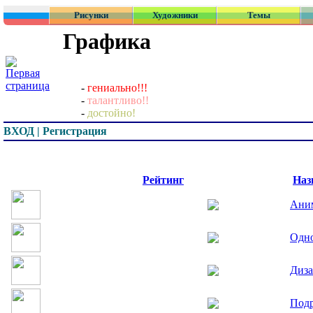
Рисунки
Художники
Темы
Графика
-
гениально!!!
-
талантливо!!
-
достойно!
ВХОД | Регистрация
Превью
Рейтинг
Наз
Аним
Одно
Диз
Под