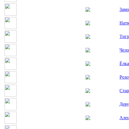
Замо
Нат
Тигр
Чело
Ёлка
Розо
Стар
Деву
Але