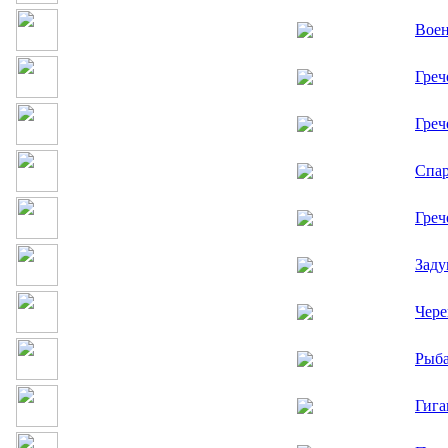
Воен
Греч
Греч
Спар
Греч
Заду
Чере
Рыба
Гига