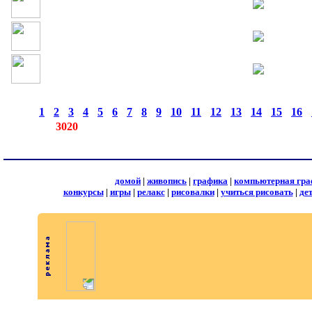
страницы:
◄
·
1
·
2
·
3
·
4
·
5
·
6
·
7
·
8
·
9
·
10
·
11
·
12
·
13
·
14
·
15
·
16
·
записей:
3020
домой
|
живопись
|
графика
|
компьютерная гра
конкурсы
|
игры
|
релакс
|
рисовалки
|
учиться рисовать
|
де