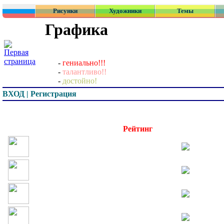
Рисунки
Художники
Темы
Графика
-
гениально!!!
-
талантливо!!
-
достойно!
ВХОД | Регистрация
Превью
Рейтинг