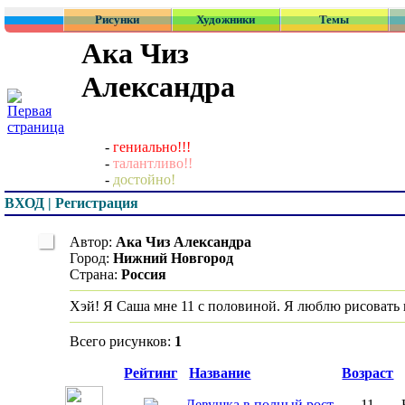
Рисунки
Художники
Темы
Ака Чиз
Александра
-
гениально!!!
-
талантливо!!
-
достойно!
ВХОД | Регистрация
Автор:
Ака Чиз Александра
Город:
Нижний Новгород
Страна:
Россия
Хэй! Я Саша мне 11 с половиной. Я люблю рисовать
Всего рисунков:
1
Превью
Рейтинг
Название
Возраст
Девушка в полный рост
11