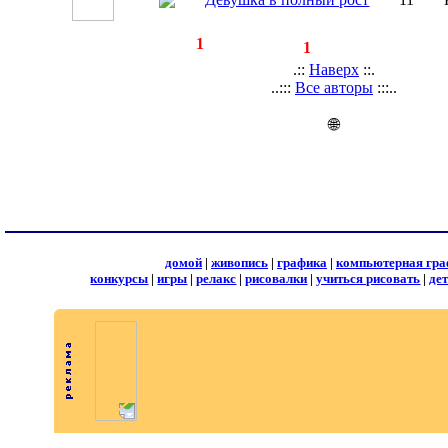
◄
·
1
►
страницы:
записей:
1
.::
Наверх
::.
..:::
Все авторы
:::..
🌐
домой
|
живопись
|
графика
|
компьютерная гра
конкурсы
|
игры
|
релакс
|
рисовалки
|
учиться рисовать
|
де