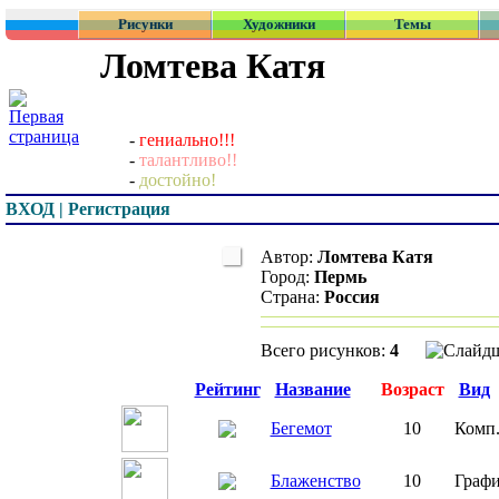
Рисунки
Художники
Темы
Ломтева Катя
-
гениально!!!
-
талантливо!!
-
достойно!
ВХОД | Регистрация
Автор:
Ломтева Катя
Город:
Пермь
Страна:
Россия
Всего рисунков:
4
Превью
Рейтинг
Название
Возраст
Вид
Бегемот
10
Комп
Блаженство
10
Граф