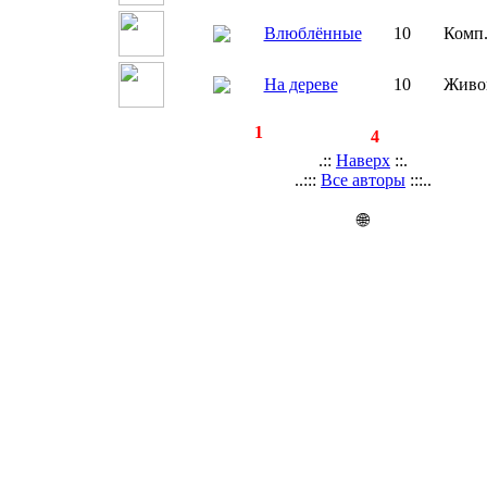
Влюблённые
10
Комп
На дереве
10
Живо
◄
·
1
►
страницы:
записей:
4
.::
Наверх
::.
..:::
Все авторы
:::..
🌐