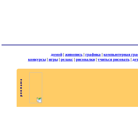
домой
|
живопись
|
графика
|
компьютерная гра
конкурсы
|
игры
|
релакс
|
рисовалки
|
учиться рисовать
|
де