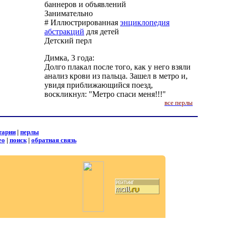
баннеров и объявлений
Занимательно
# Иллюстрированная
энциклопедия
абстракций
для детей
Детский перл
Димка, 3 года:
Долго плакал после того, как у него взяли
анализ крови из пальца. Зашел в метро и,
увидя приближающийся поезд,
воскликнул: "Метро спаси меня!!!"
все перлы
тарии
|
перлы
ео
|
поиск
|
обратная связь