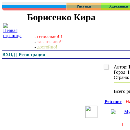
Рисунки
Художники
Борисенко Кира
-
гениально!!!
-
талантливо!!
-
достойно!
ВХОД | Регистрация
Автор:
Город:
Страна
Всего р
Превью
Рейтинг
Н
Му
◄
·
1
страницы: