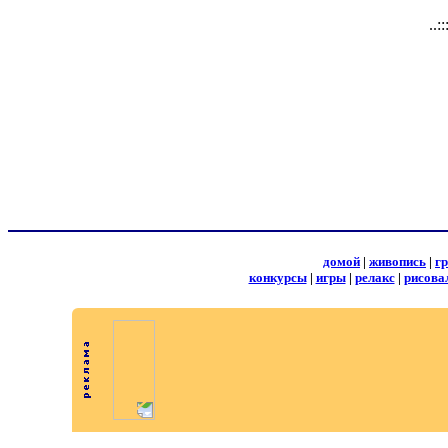
..:
домой
|
живопись
|
г
конкурсы
|
игры
|
релакс
|
рисова