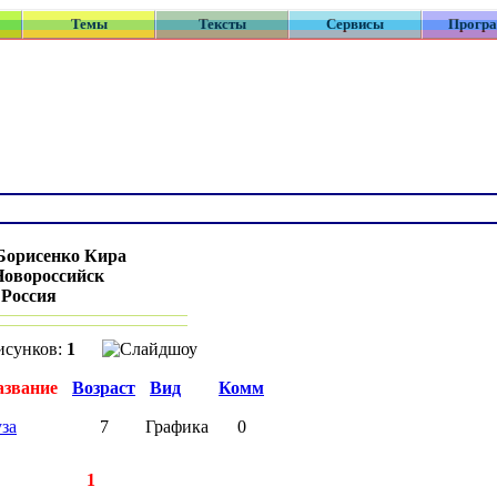
Темы
Тексты
Сервисы
Прогр
Борисенко Кира
Новороссийск
:
Россия
исунков:
1
азвание
Возраст
Вид
Комм
за
7
Графика
0
►
записей:
1