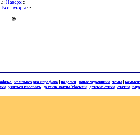
.::
Наверх
::.
::
Все авторы
:::..
🌐
рафика
|
компьютерная графика
|
поделки
|
юные художники
|
темы
|
коммен
лки
|
учиться рисовать
|
детские карты Москвы
|
детские стихи
|
статьи
|
вид