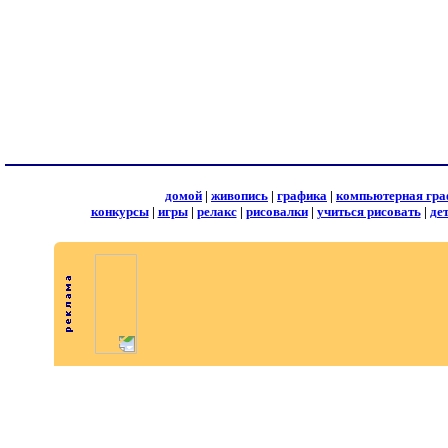
домой
|
живопись
|
графика
|
компьютерная гра
конкурсы
|
игры
|
релакс
|
рисовалки
|
учиться рисовать
|
де