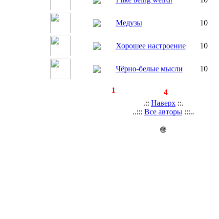
Медузы
10
Хорошее настроение
10
Чёрно-белые мысли
10
◄
·
1
►
страницы:
записей:
4
.::
Наверх
::.
..:::
Все авторы
:::..
🌐