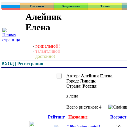
Рисунки
Художники
Темы
Алейник
Елена
-
гениально!!!
-
талантливо!!
-
достойно!
ВХОД | Регистрация
Автор:
Алейник Елена
Город:
Липецк
Страна:
Россия
я лена
Всего рисунков:
4
Превью
Рейтинг
Название
Возраст
I like being weird!
10