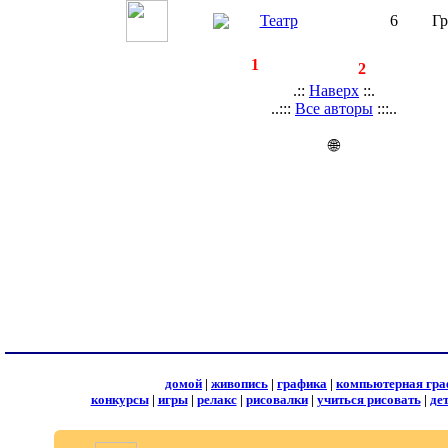
Театр
6
Гр
◄
·
1
►
страницы:
записей:
2
.::
Наверх
::.
..:::
Все авторы
:::..
🌐
домой
|
живопись
|
графика
|
компьютерная гра
конкурсы
|
игры
|
релакс
|
рисовалки
|
учиться рисовать
|
де