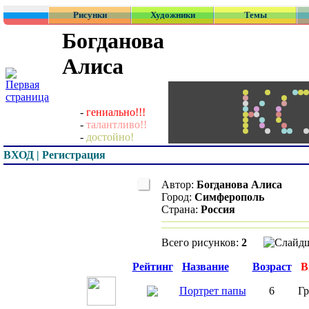
Рисунки
Художники
Темы
Богданова
Алиса
-
гениально!!!
-
талантливо!!
-
достойно!
ВХОД | Регистрация
Автор:
Богданова Алиса
Город:
Симферополь
Страна:
Россия
Всего рисунков:
2
Превью
Рейтинг
Название
Возраст
В
Портрет папы
6
Гр