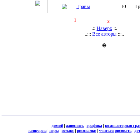
Травы
10
Г
◄
·
1
►
страницы:
записей:
2
.::
Наверх
::.
..:::
Все авторы
:::..
🌐
домой
|
живопись
|
графика
|
компьютерная гра
конкурсы
|
игры
|
релакс
|
рисовалки
|
учиться рисовать
|
де