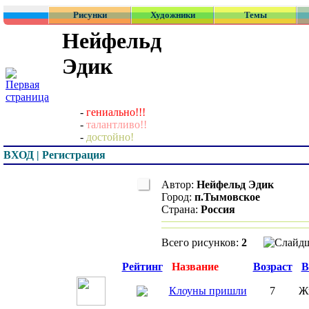
Рисунки
Художники
Темы
Нейфельд
Эдик
-
гениально!!!
-
талантливо!!
-
достойно!
ВХОД | Регистрация
Автор:
Нейфельд Эдик
Город:
п.Тымовское
Страна:
Россия
Всего рисунков:
2
Превью
Рейтинг
Название
Возраст
В
Клоуны пришли
7
Ж