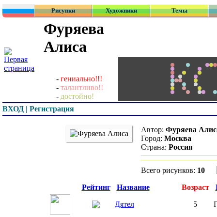
Рисунки
Художники
Темы
Фуряева
Алиса
-
гениально!!!
-
талантливо!!
-
достойно!
ВХОД | Регистрация
Автор:
Фуряева Алиса
Город:
Москва
Страна:
Россия
Всего рисунков:
10
Превью
Рейтинг
Название
Возраст
Дятел
5