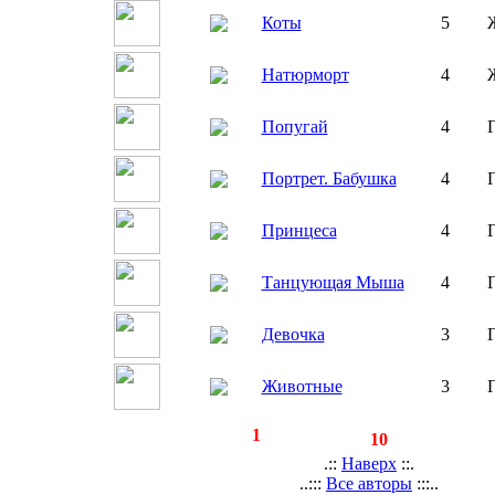
Коты
5
Натюрморт
4
Попугай
4
Портрет. Бабушка
4
Принцеса
4
Танцующая Мыша
4
Девочка
3
Животные
3
◄
·
1
►
страницы:
записей:
10
.::
Наверх
::.
..:::
Все авторы
:::..