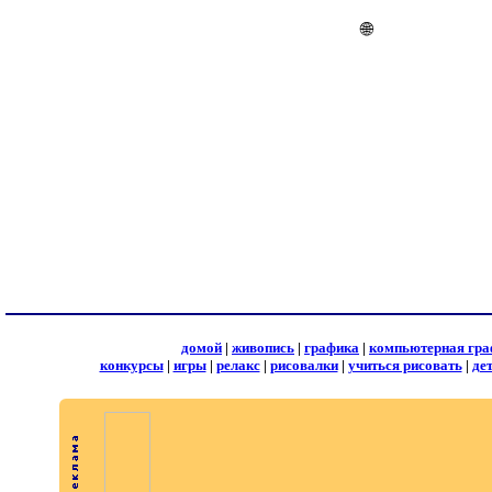
🌐
домой
|
живопись
|
графика
|
компьютерная гра
конкурсы
|
игры
|
релакс
|
рисовалки
|
учиться рисовать
|
де