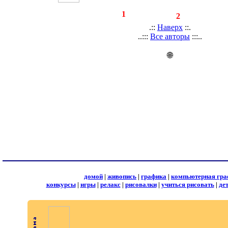
◄
·
1
►
страницы:
записей:
2
.::
Наверх
::.
..:::
Все авторы
:::..
🌐
домой
|
живопись
|
графика
|
компьютерная гра
конкурсы
|
игры
|
релакс
|
рисовалки
|
учиться рисовать
|
де