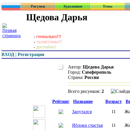
Рисунки
Художники
Темы
Щедова Дарья
-
гениально!!!
-
талантливо!!
-
достойно!
ВХОД | Регистрация
Автор:
Щедова Дарья
Город:
Симферополь
Страна:
Россия
Всего рисунков:
2
Превью
Рейтинг
Название
Возраст
В
Запутался
11
Жи
Яблоки счастья
11
Жи