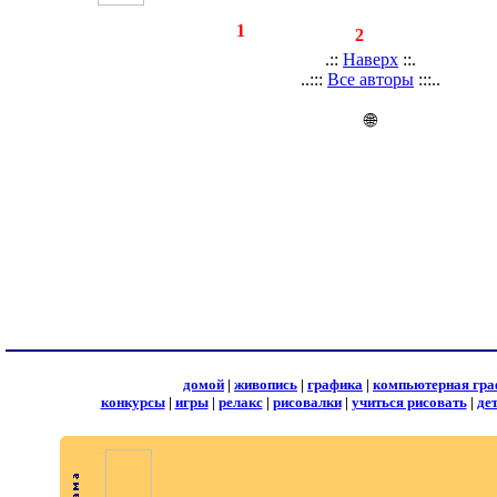
◄
·
1
►
страницы:
записей:
2
.::
Наверх
::.
..:::
Все авторы
:::..
🌐
домой
|
живопись
|
графика
|
компьютерная гра
конкурсы
|
игры
|
релакс
|
рисовалки
|
учиться рисовать
|
де