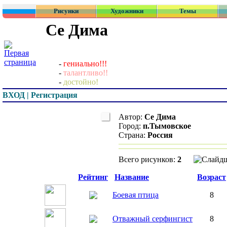
Рисунки
Художники
Темы
Се Дима
-
гениально!!!
-
талантливо!!
-
достойно!
ВХОД | Регистрация
Автор:
Се Дима
Город:
п.Тымовское
Страна:
Россия
Всего рисунков:
2
Превью
Рейтинг
Название
Возраст
Боевая птица
8
Отважный серфингист
8