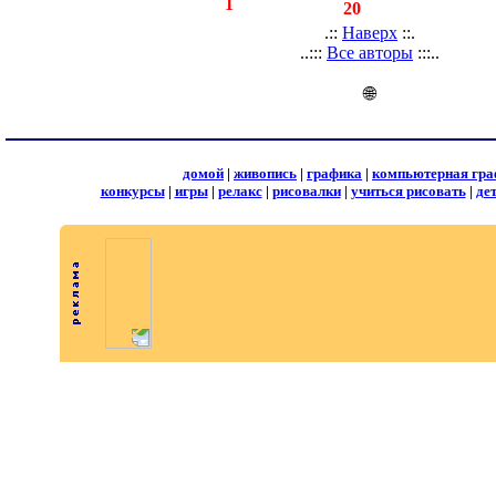
◄
·
1
►
страницы:
записей:
20
.::
Наверх
::.
..:::
Все авторы
:::..
🌐
домой
|
живопись
|
графика
|
компьютерная гра
конкурсы
|
игры
|
релакс
|
рисовалки
|
учиться рисовать
|
де