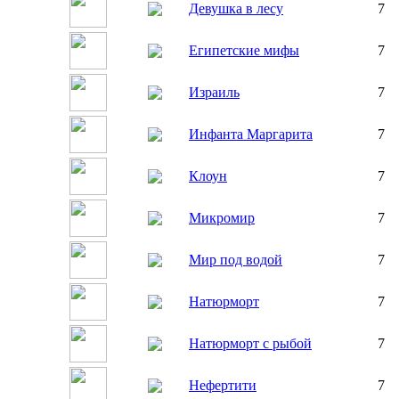
Девушка в лесу
7
Египетские мифы
7
Израиль
7
Инфанта Маргарита
7
Клоун
7
Микромир
7
Мир под водой
7
Натюрморт
7
Натюрморт с рыбой
7
Нефертити
7