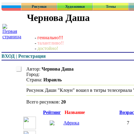
Рисунки
Художники
Темы
Чернова Даша
-
гениально!!!
-
талантливо!!
-
достойно!
ВХОД | Регистрация
Автор:
Чернова Даша
Город:
Страна:
Израиль
Рисунок Даши "Клоун" вошел в титры телесериала 
Всего рисунков:
20
Превью
Рейтинг
Название
Возрас
Африка
7