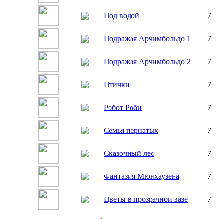
Под водой
7
Подражая Арчимбольдо 1
7
Подражая Арчимбольдо 2
7
Птички
7
Робот Роби
7
Семья пернатых
7
Сказочный лес
7
Фантазия Mюнхаузена
7
Цветы в прозрачной вазе
7