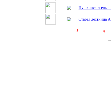
Пушкинская ель в
Старая лестница А
◄
·
1
►
страницы:
записей:
4
..: