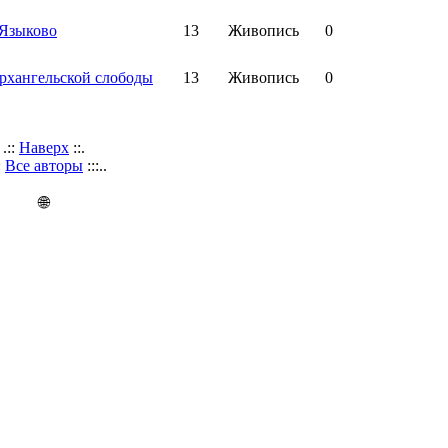
 Языково
13
Живопись
0
рхангельской слободы
13
Живопись
0
.::
Наверх
::.
::
Все авторы
:::..
🌐