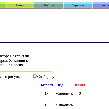
Темы
Тексты
Сервисы
Прогр
Сахар Аня
Ульяновск
:
Россия
исунков:
4
Возраст
Вид
Комм
13
Живопись
2
13
Живопись
1