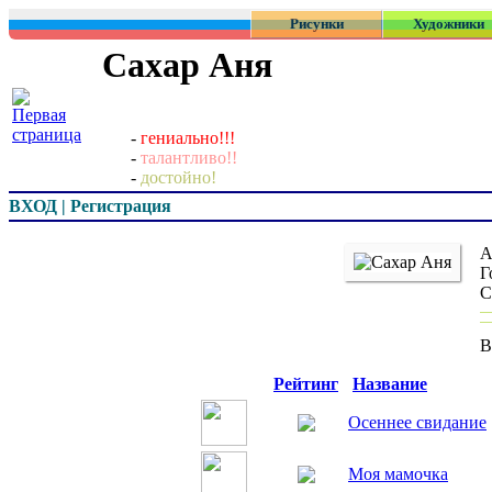
Рисунки
Художники
Сахар Аня
-
гениально!!!
-
талантливо!!
-
достойно!
ВХОД | Регистрация
Автор:
Город:
Страна
Всего р
Превью
Рейтинг
Название
Осеннее свидание
Моя мамочка